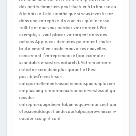
des actifs financiers peut fluctuer à la hausse ou
à la baisse. Cela signifie que si vous investissez
dans une entreprise, il y a un risk qu’elle fasse
faillite et que vous perdiez votre argent. Par
exemple, si vout placez votrargent dans des
actions Apple, ces dernières pourraient chuter
brutalement en casde mauvaises nouvelles
concernant l’entreprenepise (par example :
scandales etsastres naturels). Votremontante
initial ne sera donc plus garantie ! Ilest
possibled’investirsurt-
outepartiellementensactionmaispourunplacem
entpluslongtermetmieuxtourneretverslesobligat
ionsdes
entrepriesquiprônentlabonnegouvernanceetlapr
ofessionaldegestiondecapitalpourprevenirceniv
eauderiscoignificant.